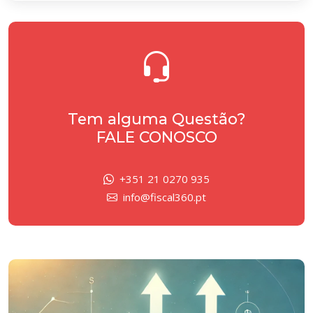
Tem alguma Questão?
FALE CONOSCO
+351 21 0270 935
info@fiscal360.pt