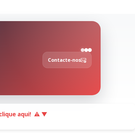
Contacte-nos
lique aqui!
⚠️ ▼